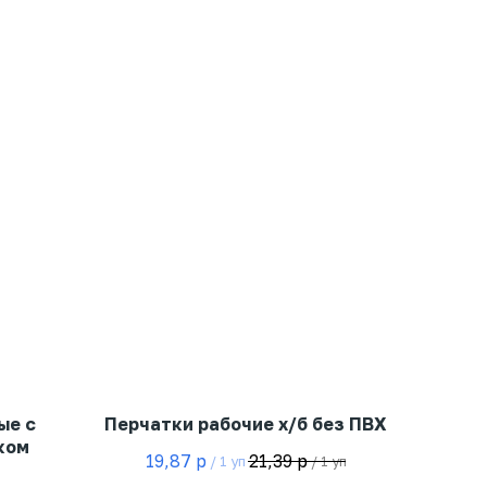
ые с
Перчатки рабочие х/б без ПВХ
ком
19,87
р
21,39
р
/
1 уп
/
1 уп