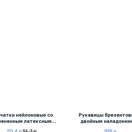
чатки нейлоновые со
Рукавицы брезентов
пененным латексным
двойным наладонни
покрытием
50,4
р
51,7
р
999
р