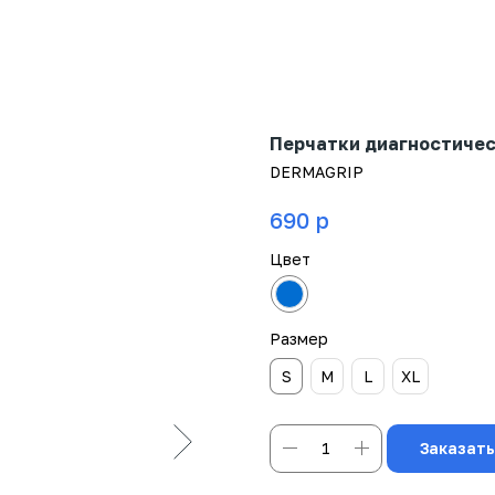
Перчатки диагностиче
DERMAGRIP
р
690
Цвет
Размер
S
M
L
XL
Заказать