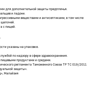
 мм для дополнительной защиты предплечья.
альцев и ладони.
агрессивными веществами и антисептиками, в том числе
 щелочей.
а с пищей.
е
ости указаны на упаковке.
лужбой по надзору в сфере здравоохранения.
 пищевыми продуктами и средами.
ического регламента Таможенного Союза ТР ТС 019/2011
дуальной защиты».
д», Малайзия