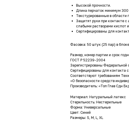
Высокой прочности.
Длина перчаток минимум 300
Текстурированные в области п
Защитят руки при контакте с 
слабыми растворами кислот и
Сертифицированы для контакт
Фасовка: 50 штук (25 пар) в блок
Размер, номер партии и срок годн
ГОСТ Р 52239-2004
Зарегистрированы Федеральной с
Сертифицированы для контакта с
Соответствуют требованиям Техн
«О безопасности средств индиви
Производитель: «Топ Глав Сдн Бх
Материал: Натуральный латекс
Стерильность: Нестерильные
Форма: Универсальные
Цвет: Синий
Размеры: S, M, L, XL