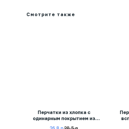
Смотрите также
Перчатки из хлопка с
Пер
одинарным покрытием из
вс
натурального латекса
26,8
р
28,5
р