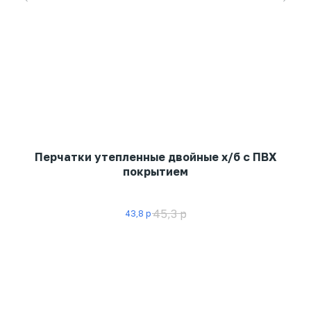
,5
Перчатки утепленные двойные х/б с ПВХ
покрытием
ма
45,3
р
43,8
р